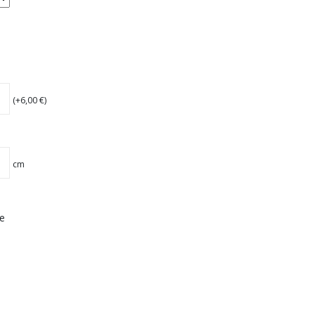
(+
6,00
€
)
cm
e