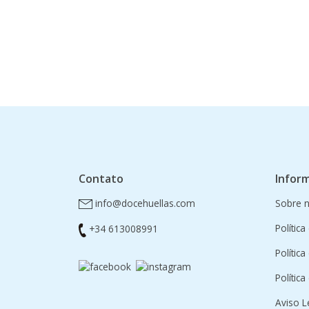
Contato
Infor
info@docehuellas.com
Sobre 
Política
+34 613008991
Polític
Polític
Aviso L