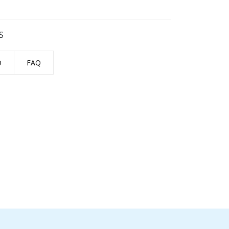
S
O
FAQ