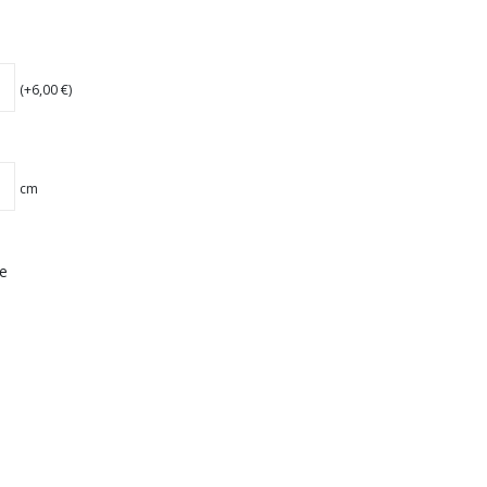
(+
6,00
€
)
cm
e