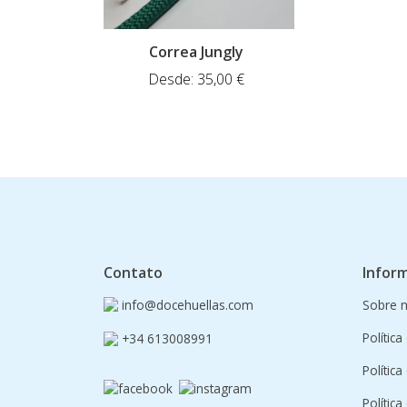
Correa Jungly
Desde:
35,00
€
Contato
Infor
info@docehuellas.com
Sobre 
Política
+34 613008991
Polític
Polític