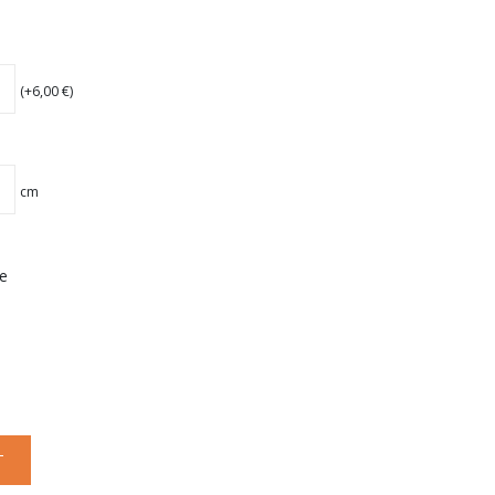
(+
6,00
€
)
cm
e
T